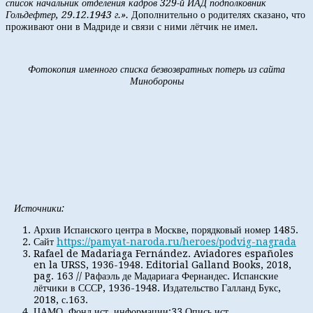
список начальник отделения кадров 329-й ИАД подполковник
Гольдефтер, 29.12.1943 г.».
Дополнительно о родителях сказано, что
проживают они в Мадриде и связи с ними лётчик не имел.
Фотокопия именного списка безвозвратных потерь из сайта
Минобороны
Источники:
Архив Испанского центра в Москве, порядковый номер 1485.
Сайт
https://pamyat-naroda.ru/heroes/podvig-nagrada
Rafael de Madariaga Fernández. Aviadores españoles
en la URSS, 1936-1948. Editorial Galland Books, 2018,
pag. 163 // Рaфаэль де Мадариага Фернандес. Испанские
лётчики в СССР, 1936-1948. Издательство Галланд Букс,
2018, с.163.
ЦАМО, Фонд ист. информации:33 Опись ист.