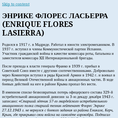
Skip to content
ЭНРИКЕ ФЛОРЕС ЛАСЬЕРРА
(ENRIQUE FLORES
LASIERRA)
Родился в 1917 г. в Мадриде. Работал в юности электромехаником. В
1937 г. вступил в члены Коммунистической партии Испании.
Участник гражданской войны в качестве комиссара роты, батальона и
заместителя комиссара XII Интернациональной бригады.
После прихода к власти генерала Франко в 1939 г. прибыл в
Советский Союз вместе с другими соотечественниками. Добровольно
через Коминтерн вступил в ряды Красной Армии в 1942 г. и воевал в
период Великой Отечественной войны в авиационных частях. В ходе
боевых действий на юге в районе Крыма пропал без вести.
В именном списке безвозвратных потерь офицерского состава 329-й
истребительной авиационной дивизии за 3-ю декаду декабря 1943 г.
записано: «
Старший лётчик 57-го гвардейского истребительного
авиационного полка старший техник-лейтенант Флорес Энрике
27.12.1943 г. не вернулся с боевого задания из района Еникале, Керч,
Крым, где прикрывал свои войска на самолёте аэрокобра. Подписал