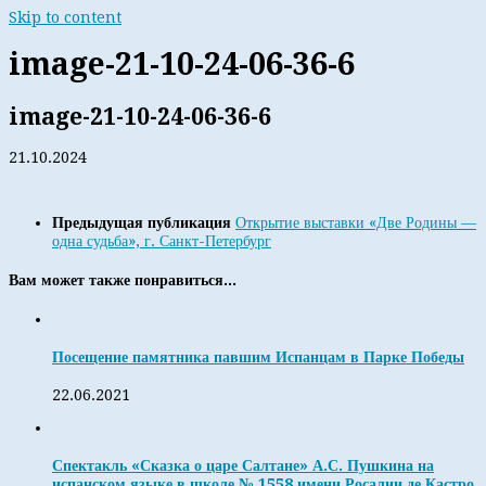
Skip to content
image-21-10-24-06-36-6
image-21-10-24-06-36-6
21.10.2024
Предыдущая публикация
Открытие выставки «Две Родины —
одна судьба», г. Санкт-Петербург
Вам может также понравиться...
Посещение памятника павшим Испанцам в Парке Победы
22.06.2021
Спектакль «Сказка о царе Салтане» А.С. Пушкина на
испанском языке в школе № 1558 имени Росалии де Кастро